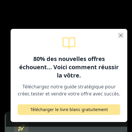
Dans quelle
(s)
80% des nouvelles offres
situation
(s)
suis-je ?
échouent… Voici comment réussir
la vôtre.
Identifiez vos besoins et découvrez nos
Téléchargez notre guide stratégique pour
solutions adaptées
créer, tester et vendre votre offre avec succès.
Télécharger le livre blanc gratuitement