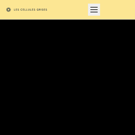
Les Cellules Grises - Agence Marketing et Stratégie
L'agence Les Cellules Grises accompagne les entreprises inn